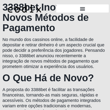
3388bet Inova com
Novos Métodos de
Pagamento
No mundo dos cassinos online, a facilidade de
depositar e retirar dinheiro é um aspecto crucial que
pode decidir a preferência dos jogadores. Pensando
nisso, o
3388bet
anunciou recentemente a
integração de novos métodos de pagamento que
prometem otimizar a experiência dos usuários.
O Que Há de Novo?
A proposta do 3388bet é facilitar as transações
financeiras, tornando-as mais seguras, rápidas e
acessíveis. Os métodos de pagamento integrados
variam entre opções tradicionais e modernas,