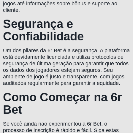
jogos até informações sobre bônus e suporte ao
cliente.
Segurança e
Confiabilidade
Um dos pilares da 6r Bet é a segurança. A plataforma
está devidamente licenciada e utiliza protocolos de
segurança de última geração para garantir que todos
os dados dos jogadores estejam seguros. Seu
ambiente de jogo é justo e transparente, com jogos
auditados regularmente para garantir a equidade.
Como Começar na 6r
Bet
Se você ainda não experimentou a 6r Bet, o
processo de inscrição é rápido e fácil. Siga estas