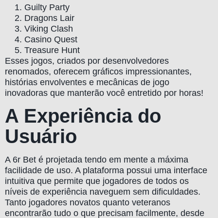
Guilty Party
Dragons Lair
Viking Clash
Casino Quest
Treasure Hunt
Esses jogos, criados por desenvolvedores
renomados, oferecem gráficos impressionantes,
histórias envolventes e mecânicas de jogo
inovadoras que manterão você entretido por horas!
A Experiência do
Usuário
A 6r Bet é projetada tendo em mente a máxima
facilidade de uso. A plataforma possui uma interface
intuitiva que permite que jogadores de todos os
níveis de experiência naveguem sem dificuldades.
Tanto jogadores novatos quanto veteranos
encontrarão tudo o que precisam facilmente, desde