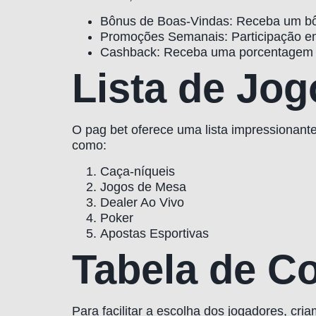
Bônus de Boas-Vindas: Receba um bô
Promoções Semanais: Participação em
Cashback: Receba uma porcentagem de
Lista de Jog
O
pag bet
oferece uma lista impressionante
como:
Caça-níqueis
Jogos de Mesa
Dealer Ao Vivo
Poker
Apostas Esportivas
Tabela de C
Para facilitar a escolha dos jogadores, c