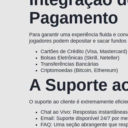
Pagamento
Para garantir uma experiência fluida e con
jogadores podem depositar e sacar fundos
Cartões de Crédito (Visa, Mastercard)
Bolsas Eletrônicas (Skrill, Neteller)
Transferências Bancárias
Criptomoedas (Bitcoin, Ethereum)
A Suporte ao
O suporte ao cliente é extremamente eficie
Chat ao Vivo: Respostas instantâneas
Email: Suporte disponível 24/7 por m
FAQ: Uma seção abrangente que respo