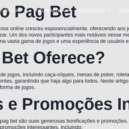
ao Pag Bet
IT DIGITAL
INFORMÁTICA
SEGURIDAD
PÁG
sinos online cresceu exponencialmente, oferecendo aos
azar. Um dos novos participantes mais notáveis nesse m
uma vasta gama de jogos e uma experiência de usuário e
 Bet Oferece?
 jogos, incluindo caça-níqueis, mesas de poker, roleta 
ntes, garantindo que haja algo para todos. Neste artigo
forma de jogos.
s e Promoções In
pag bet
são suas generosas bonificações e promoções. 
 promoções interessantes, incluindo: