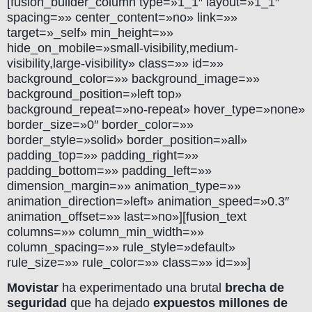
[fusion_builder_column type=»1_1″ layout=»1_1″
spacing=»» center_content=»no» link=»»
target=»_self» min_height=»»
hide_on_mobile=»small-visibility,medium-
visibility,large-visibility» class=»» id=»»
background_color=»» background_image=»»
background_position=»left top»
background_repeat=»no-repeat» hover_type=»none»
border_size=»0″ border_color=»»
border_style=»solid» border_position=»all»
padding_top=»» padding_right=»»
padding_bottom=»» padding_left=»»
dimension_margin=»» animation_type=»»
animation_direction=»left» animation_speed=»0.3″
animation_offset=»» last=»no»][fusion_text
columns=»» column_min_width=»»
column_spacing=»» rule_style=»default»
rule_size=»» rule_color=»» class=»» id=»»]
Movistar
ha experimentado una brutal
brecha de
seguridad
que ha dejado
expuestos millones de