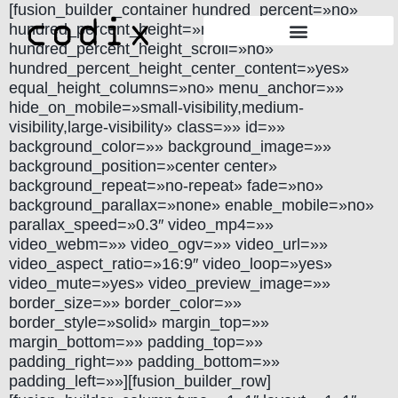
[fusion_builder_container hundred_percent=»no»
hundred_percent_height=»no»
hundred_percent_height_scroll=»no»
hundred_percent_height_center_content=»yes»
equal_height_columns=»no» menu_anchor=»»
hide_on_mobile=»small-visibility,medium-
visibility,large-visibility» class=»» id=»»
background_color=»» background_image=»»
background_position=»center center»
background_repeat=»no-repeat» fade=»no»
background_parallax=»none» enable_mobile=»no»
parallax_speed=»0.3″ video_mp4=»»
video_webm=»» video_ogv=»» video_url=»»
video_aspect_ratio=»16:9″ video_loop=»yes»
video_mute=»yes» video_preview_image=»»
border_size=»» border_color=»»
border_style=»solid» margin_top=»»
margin_bottom=»» padding_top=»»
padding_right=»» padding_bottom=»»
padding_left=»»][fusion_builder_row]