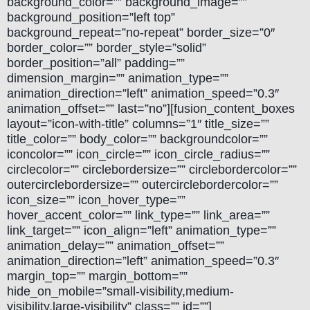
background_color=”” background_image=””
background_position=”left top”
background_repeat=”no-repeat” border_size=”0″
border_color=”” border_style=”solid”
border_position=”all” padding=””
dimension_margin=”” animation_type=””
animation_direction=”left” animation_speed=”0.3″
animation_offset=”” last=”no”][fusion_content_boxes
layout=”icon-with-title” columns=”1″ title_size=””
title_color=”” body_color=”” backgroundcolor=””
iconcolor=”” icon_circle=”” icon_circle_radius=””
circlecolor=”” circlebordersize=”” circlebordercolor=””
outercirclebordersize=”” outercirclebordercolor=””
icon_size=”” icon_hover_type=””
hover_accent_color=”” link_type=”” link_area=””
link_target=”” icon_align=”left” animation_type=””
animation_delay=”” animation_offset=””
animation_direction=”left” animation_speed=”0.3″
margin_top=”” margin_bottom=””
hide_on_mobile=”small-visibility,medium-
visibility,large-visibility” class=”” id=””]