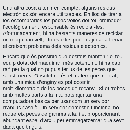
Una altra cosa a tenir en compte: alguns residus
electrònics són encara utilitzables. En lloc de tirar a
les escombraries les peces velles del teu ordinador,
l’ecològicament responsable és reciclar-les.
Afortunadament, hi ha bastants maneres de reciclar
un maquinari vell, i totes elles poden ajudar a frenar
el creixent problema dels residus electrònics.
Encara que és possible que desitgis mantenir el teu
equip dotat del maquinari més potent, no hi ha cap
raó per la qual no puguis fer ús de les peces que
substitueixis. Obsolet no és el mateix que trencat, i
amb una mica d’enginy es pot obtenir
molt kilometraje de les peces de recanvi. Si et trobes
amb moltes parts a la mà, pots ajuntar una
computadora bàsica per usar com un servidor
d’arxius casolà. Un servidor domèstic funcional no
requereix peces de gamma alta, i et proporcionarà
abundant espai d’arxiu per emmagatzemar qualsevol
dada que tinguis.