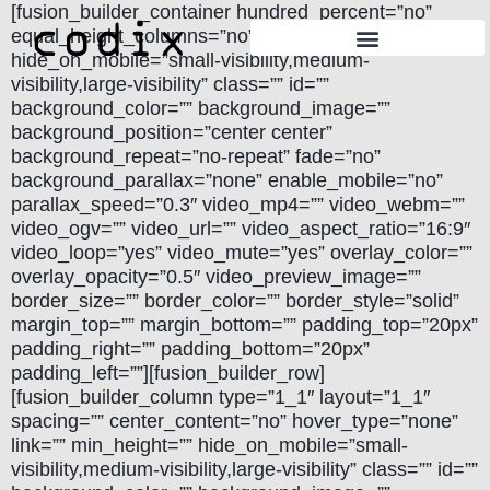
[fusion_builder_container hundred_percent=”no”
equal_height_columns=”no” menu_anchor=””
hide_on_mobile=”small-visibility,medium-
visibility,large-visibility” class=”” id=””
background_color=”” background_image=””
background_position=”center center”
background_repeat=”no-repeat” fade=”no”
background_parallax=”none” enable_mobile=”no”
parallax_speed=”0.3″ video_mp4=”” video_webm=””
video_ogv=”” video_url=”” video_aspect_ratio=”16:9″
video_loop=”yes” video_mute=”yes” overlay_color=””
overlay_opacity=”0.5″ video_preview_image=””
border_size=”” border_color=”” border_style=”solid”
margin_top=”” margin_bottom=”” padding_top=”20px”
padding_right=”” padding_bottom=”20px”
padding_left=””][fusion_builder_row]
[fusion_builder_column type=”1_1″ layout=”1_1″
spacing=”” center_content=”no” hover_type=”none”
link=”” min_height=”” hide_on_mobile=”small-
visibility,medium-visibility,large-visibility” class=”” id=””