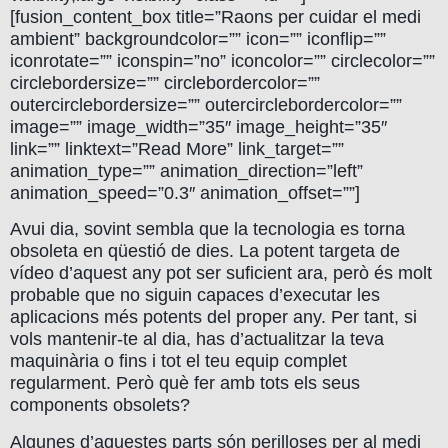
[fusion_content_box title=”Raons per cuidar el medi
ambient” backgroundcolor=”” icon=”” iconflip=””
iconrotate=”” iconspin=”no” iconcolor=”” circlecolor=””
circlebordersize=”” circlebordercolor=””
outercirclebordersize=”” outercirclebordercolor=””
image=”” image_width=”35″ image_height=”35″
link=”” linktext=”Read More” link_target=””
animation_type=”” animation_direction=”left”
animation_speed=”0.3″ animation_offset=””]
Avui dia, sovint sembla que la tecnologia es torna
obsoleta en qüestió de dies. La potent targeta de
vídeo d’aquest any pot ser suficient ara, però és molt
probable que no siguin capaces d’executar les
aplicacions més potents del proper any. Per tant, si
vols mantenir-te al dia, has d’actualitzar la teva
maquinària o fins i tot el teu equip complet
regularment. Però què fer amb tots els seus
components obsolets?
Algunes d’aquestes parts són perilloses per al medi